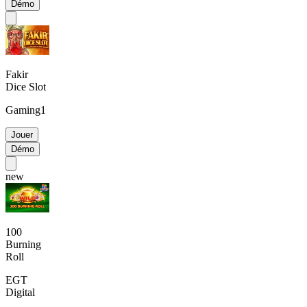
Démo
Fakir
Dice Slot
Gaming1
Jouer
Démo
new
100
Burning
Roll
EGT
Digital