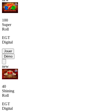
100
Super
Roll
EGT
Digital
Jouer
Démo
new
40
Shining
Roll
EGT
Digital