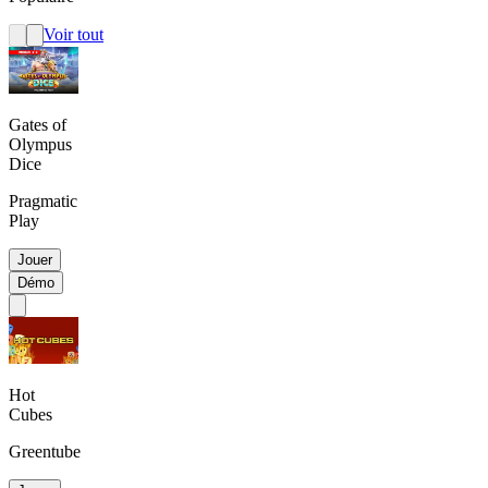
Voir tout
Gates of
Olympus
Dice
Pragmatic
Play
Jouer
Démo
Hot
Cubes
Greentube