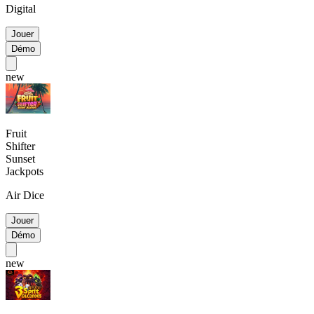
Digital
Jouer
Démo
new
Fruit
Shifter
Sunset
Jackpots
Air Dice
Jouer
Démo
new