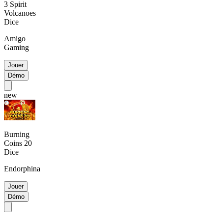
3 Spirit
Volcanoes
Dice
Amigo
Gaming
Jouer
Démo
new
Burning
Coins 20
Dice
Endorphina
Jouer
Démo