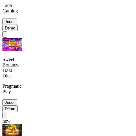
Tada
Gaming
Jouer
Démo
Sweet
Bonanza
1000
Dice
Pragmatic
Play
Jouer
Démo
new