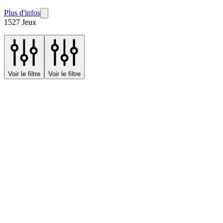
Plus d'infos
1527
Jeux
Voir le filtre
Voir le filtre