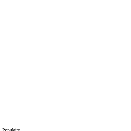
Populaire