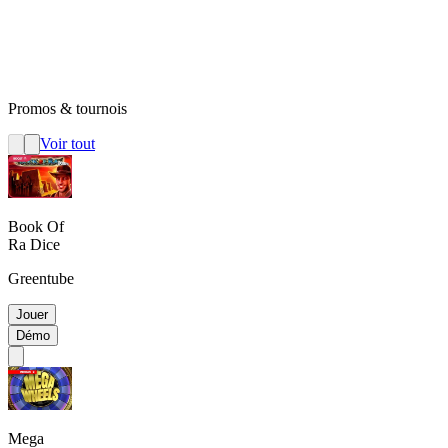
Promos & tournois
Voir tout
Book Of
Ra Dice
Greentube
Jouer
Démo
Mega