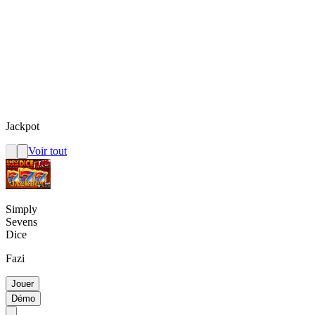
Jackpot
Voir tout
Simply
Sevens
Dice
Fazi
Jouer
Démo