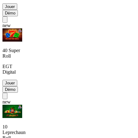
Jouer
Démo
new
40 Super
Roll
EGT
Digital
Jouer
Démo
new
10
Leprechaun
Roll